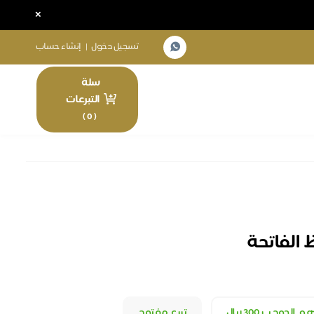
×
تسجيل دخول
|
إنشاء حساب
سلة
التبرعات
)
0
(
 الفاتحة
الجود ب 300 ريال
تبرع مفتوح