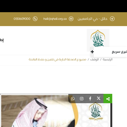
حائل - حي الجامعيين
hail@qhail.org.sa
0551609000
إدا
تبرع سريع
الرئيسية
الوقف
مشروع الصدقة الجارية في تلقين و حفظ الفاتحة