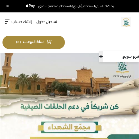
×
يمكنك التبرع باستخدام (أبل باي) باستخدام متصفح سفاري
تسجيل دخول
|
إنشاء حساب
سلة التبرعات
)
0
(
تبرع سريع