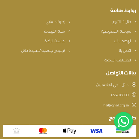
روابط هامة
حالات التبرع
إدارة حسابي
سياسة الخصوصية
سلة التبرعات
الإهداءات
حاسبة الزكاة
اتصل بنا
ترخيص جمعية تحفيظ حائل
الحسابات البنكية
بيانات التواصل
حائل - حي الجامعيين
0551609000
hail@qhail.org.sa
طريقة الدفع