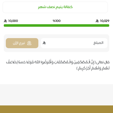
كفالة يتيم نصف شهر
10,000
%100
10,029
تبرع الآن
قال تعالى ‏{ إِنَّ الْـمُصَّدِّقِينَ وَالْـمُصَّدِّقَاتِ وَأَقْرَضُوا اللهَ قَرْضًا حَسَنًا يُضَاعَفُ
لَهُمْ وَلَهُمْ أَجْرٌ كَرِيمٌ }