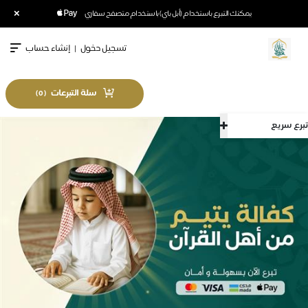
×
يمكنك التبرع باستخدام (أبل باي) باستخدام متصفح سفاري
تسجيل دخول
|
إنشاء حساب
سلة التبرعات
)
0
(
تبرع سريع