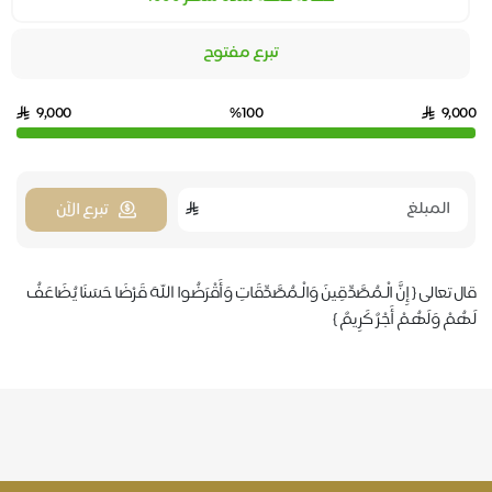
تبرع مفتوح
9,000
%100
9,000
تبرع الآن
قال تعالى ‏{ إِنَّ الْـمُصَّدِّقِينَ وَالْـمُصَّدِّقَاتِ وَأَقْرَضُوا اللهَ قَرْضًا حَسَنًا يُضَاعَفُ
لَهُمْ وَلَهُمْ أَجْرٌ كَرِيمٌ }