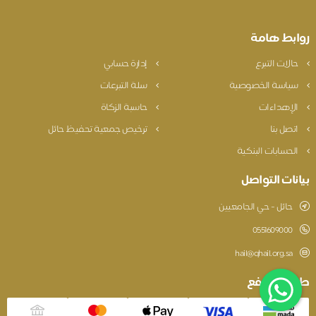
روابط هامة
حالات التبرع
إدارة حسابي
سياسة الخصوصية
سلة التبرعات
الإهداءات
حاسبة الزكاة
اتصل بنا
ترخيص جمعية تحفيظ حائل
الحسابات البنكية
بيانات التواصل
حائل - حي الجامعيين
0551609000
hail@qhail.org.sa
طريقة الدفع