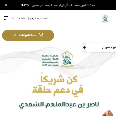
×
يمكنك التبرع باستخدام (أبل باي) باستخدام متصفح سفاري
تسجيل دخول
|
إنشاء حساب
سلة التبرعات
)
0
(
تبرع سريع