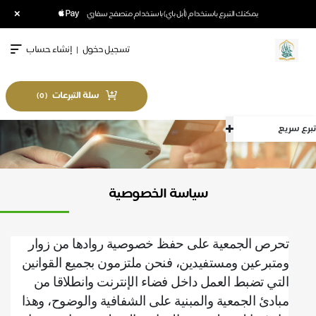
×
يمكنك التبرع باستخدام (أبل باي) باستخدام متصفح سفاري
تسجيل دخول
|
إنشاء حساب
سلة التبرعات
)
0
(
ع سريع
سياسة الخصوصية
تحرص الجمعية على حفظ خصوصية روادها من زوار
ومتبرعين ومستفيدين، فنحن ملتزمون بجميع القوانين
التي تضبط العمل داخل فضاء الإنترنت وانطلاقا من
مبادئ الجمعية والمبنية على الشفافية والوضوح، وهذا