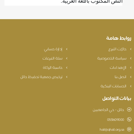
النص المكتوب باللغة العربية
.
وابط هامة
حالات التبرع
إدارة حسابي
سياسة الخصوصية
سلة التبرعات
الإهداءات
حاسبة الزكاة
اتصل بنا
ترخيص جمعية تحفيظ حائل
الحسابات البنكية
يانات التواصل
حائل - حي الجامعيين
0551609000
hail@qhail.org.sa