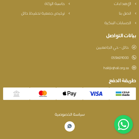
الإهداءات
حاسبة الزكاة
اتصل بنا
ترخيص جمعية تحفيظ حائل
الحسابات البنكية
بيانات التواصل
حائل - حي الجامعيين
0551609000
hail@qhail.org.sa
طريقة الدفع
سياسة الخصوصية