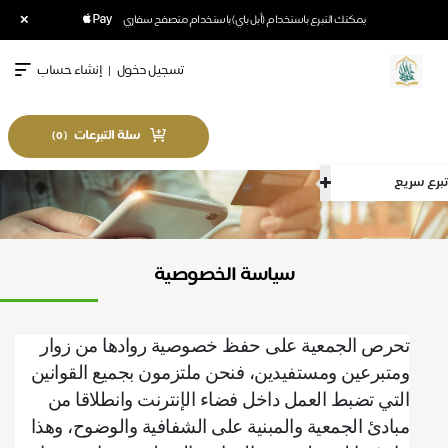
×
يمكنك التبرع باستخدام (أبل باي) باستخدام متصفح سفاري
تسجيل دخول
|
إنشاء حساب
سلة التبرعات
)
0
(
ع سريع
سياسة الخصوصية
تحرص الجمعية على حفظ خصوصية روادها من زوار
ومتبرعين ومستفيدين، فنحن ملتزمون بجميع القوانين
التي تضبط العمل داخل فضاء الإنترنت وانطلاقا من
مبادئ الجمعية والمبنية على الشفافية والوضوح، وهذا