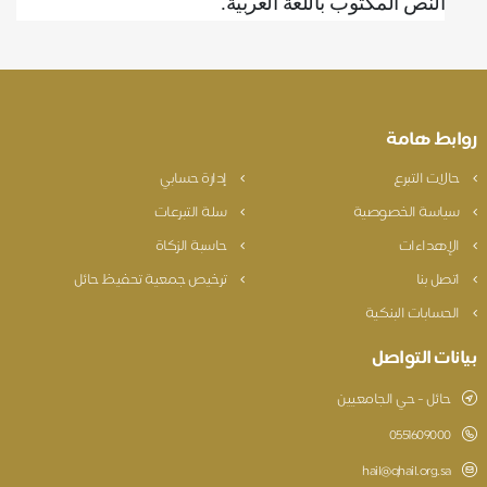
النص المكتوب باللغة العربية
.
وابط هامة
حالات التبرع
إدارة حسابي
سياسة الخصوصية
سلة التبرعات
الإهداءات
حاسبة الزكاة
اتصل بنا
ترخيص جمعية تحفيظ حائل
الحسابات البنكية
يانات التواصل
حائل - حي الجامعيين
0551609000
hail@qhail.org.sa